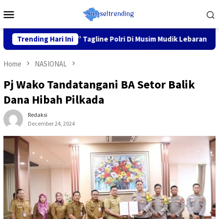
Skip
Mobile
to
Menu
content
a Nyaman” Tagline Polri Di Musim Mudik Lebaran
Trending Hari Ini
Fokus p
Home
NASIONAL
Pj Wako Tandatangani BA Setor Balik
Dana Hibah Pilkada
Redaksi
December 24, 2024