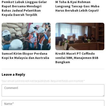
Pemkot Lubuk Linggau Gelar
M Toha & Kyai Rohman
Rapat Bersama Mendagri
Langsung Tancap Gas: Muba
Bahas Jadwal Pelantikan
Harus Berubah Lebih Cepat!
Kepala Daerah Terpilih
Sumsel Kirim Ekspor Perdana
Kredit Macet PT Coffindo
Kopi ke Malaysia dan Australia
senilai 50M, Manajemen BSB
Bungkam
Leave a Reply
Your email address will not be published.
Required fields are marked
*