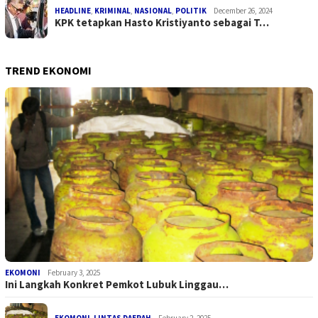
HEADLINE
,
KRIMINAL
,
NASIONAL
,
POLITIK
December 26, 2024
KPK tetapkan Hasto Kristiyanto sebagai T…
TREND EKONOMI
EKOMONI
February 3, 2025
Ini Langkah Konkret Pemkot Lubuk Linggau…
EKOMONI
,
LINTAS DAERAH
February 2, 2025