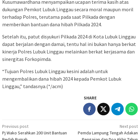
Kusumawardhana menyampaikan ucapan terima kasih atas
dukungan Pemkot Lubuk Linggau secara moral maupun moril
terhadap Polres, terutama pada saat Pilkada dengan
memberikan bantuan dana hibah Pilkada 2024.
Setelah itu, patut disyukuri Pilkada 2024 di Kota Lubuk Linggau
dapat berjalan dengan damai, tentu hal ini bukan hanya berkat
kinerja Polres Lubuk Linggau melainkan berkat kerjasama dan
sinergitas Forkopimda.
“Tujuan Polres Lubuk Linggau kesini adalah untuk
mengembalikan dana hibah 2024 kepada Pemkot Lubuk
Linggau,” tandasnya.(*/acm)
SHARE
Post
Previous post
Next post
Pj Wako Serahkan 200 Unit Bantuan
Pemda Lampung Tengah Adakan
navigation
Bedah Rumah
Pengajian dan Doa Akhir Tahun