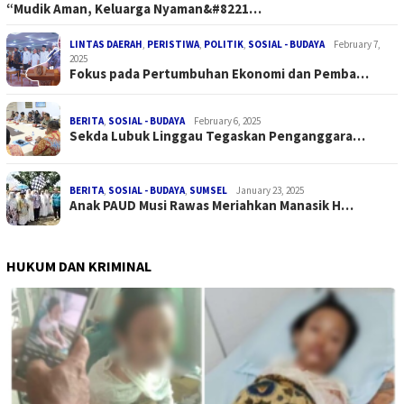
“Mudik Aman, Keluarga Nyaman&#8221…
LINTAS DAERAH
,
PERISTIWA
,
POLITIK
,
SOSIAL - BUDAYA
February 7,
2025
Fokus pada Pertumbuhan Ekonomi dan Pemba…
BERITA
,
SOSIAL - BUDAYA
February 6, 2025
Sekda Lubuk Linggau Tegaskan Penganggara…
BERITA
,
SOSIAL - BUDAYA
,
SUMSEL
January 23, 2025
Anak PAUD Musi Rawas Meriahkan Manasik H…
HUKUM DAN KRIMINAL