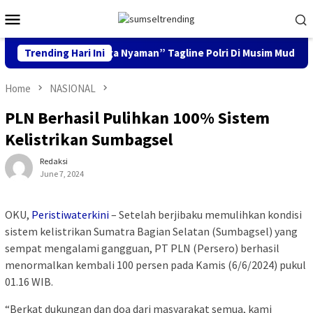
Skip
Mobile
to
Menu
content
dik Aman, Keluarga Nyaman” Tagline Polri Di Musim Mudik Lebar
Trending Hari Ini
Home
NASIONAL
PLN Berhasil Pulihkan 100% Sistem
Kelistrikan Sumbagsel
Redaksi
June 7, 2024
OKU,
Peristiwaterkini
– Setelah berjibaku memulihkan kondisi
sistem kelistrikan Sumatra Bagian Selatan (Sumbagsel) yang
sempat mengalami gangguan, PT PLN (Persero) berhasil
menormalkan kembali 100 persen pada Kamis (6/6/2024) pukul
01.16 WIB.
“Berkat dukungan dan doa dari masyarakat semua, kami