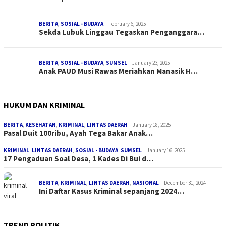
BERITA
,
SOSIAL - BUDAYA
February 6, 2025
Sekda Lubuk Linggau Tegaskan Penganggara…
BERITA
,
SOSIAL - BUDAYA
,
SUMSEL
January 23, 2025
Anak PAUD Musi Rawas Meriahkan Manasik H…
HUKUM DAN KRIMINAL
BERITA
,
KESEHATAN
,
KRIMINAL
,
LINTAS DAERAH
January 18, 2025
Pasal Duit 100ribu, Ayah Tega Bakar Anak…
KRIMINAL
,
LINTAS DAERAH
,
SOSIAL - BUDAYA
,
SUMSEL
January 16, 2025
17 Pengaduan Soal Desa, 1 Kades Di Bui d…
BERITA
,
KRIMINAL
,
LINTAS DAERAH
,
NASIONAL
December 31, 2024
Ini Daftar Kasus Kriminal sepanjang 2024…
TREND POLITIK