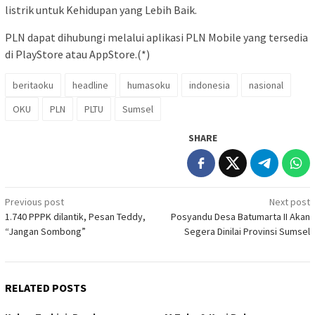
listrik untuk Kehidupan yang Lebih Baik.
PLN dapat dihubungi melalui aplikasi PLN Mobile yang tersedia
di PlayStore atau AppStore.(*)
beritaoku
headline
humasoku
indonesia
nasional
OKU
PLN
PLTU
Sumsel
SHARE
Post
Previous post
Next post
1.740 PPPK dilantik, Pesan Teddy,
Posyandu Desa Batumarta II Akan
navigation
“Jangan Sombong”
Segera Dinilai Provinsi Sumsel
RELATED POSTS