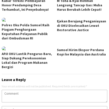
Kabar Terkini: Pembayaran
M Toha & Kyai Rohman
Honor Pendamping Desa
Langsung Tancap Gas: Muba
Terhambat, Ini Penyebabnya!
Harus Berubah Lebih Cepat!
Ejekan Berujung Penganiayaan
Polres Oku Polda Sumsel Raih
di OKU Diselesaikan Lewat
Piagam Penghargaan
Restorative Justice
Kepatuhan Pelayanan Publik
dari Ombudsman RI
Sumsel Kirim Ekspor Perdana
APJI OKU Lantik Pengurus Baru,
Kopi ke Malaysia dan Australia
Siap Dukung Perekonomian
Lokal dan Program Makanan
Bergizi
Leave a Reply
Your email address will not be published.
Required fields are marked
*