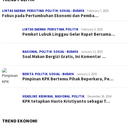
LINTAS DAERAH
,
PERISTIWA
,
POLITIK
,
SOSIAL - BUDAYA
February 7, 2025
Fokus pada Pertumbuhan Ekonomi dan Pemba…
LINTAS DAERAH
,
PERISTIWA
,
POLITIK
February 3, 2025
Pemkot Lubuk Linggau Gelar Rapat Bersama…
NASIONAL
,
POLITIK
,
SOSIAL - BUDAYA
January 13, 2025
Soal Makan Bergizi Gratis, Ini Komentar …
BERITA
,
POLITIK
,
SOSIAL - BUDAYA
January 2, 2025
Pimpinan KPK Bertemu Pihak Beperkara, Pe…
HEADLINE
,
KRIMINAL
,
NASIONAL
,
POLITIK
December 26, 2024
KPK tetapkan Hasto Kristiyanto sebagai T…
TREND EKONOMI